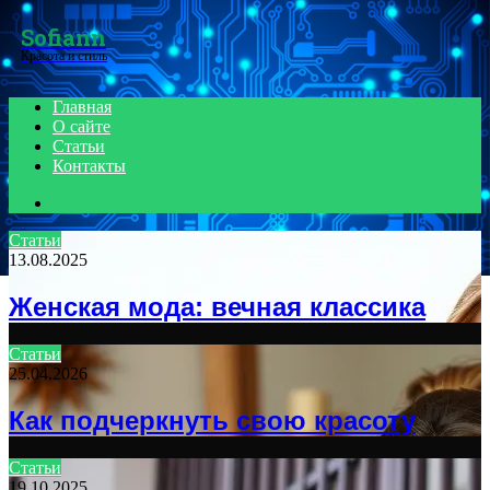
Menu
Sofiann
Красота и стиль
Главная
О сайте
Статьи
Контакты
Search
for
Статьи
13.08.2025
Женская мода: вечная классика
Статьи
25.04.2026
Как подчеркнуть свою красоту
Статьи
19.10.2025