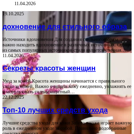
11.04.2026
19.10.2025
дохновение для стильного образа
Источники вдохновения Для создания стильного образа
важно находить вдохновение в различных источниках. Одним
из самых популярных источников стиля является уличная…
11.04.2026
Секреты красоты женщин
Уход за кожей Красота женщины начинается с правильного
ухода за кожей. Важно очищать кожу ежедневно, увлажнять ее
и использовать солнцезащитный…
22.12.2025
Топ-10 лучших средств ухода
Лучшие средства ухода для кожи Забота о коже играет важную
роль в ежедневном уходе за собой. Правильно подобранные
средства помогут…