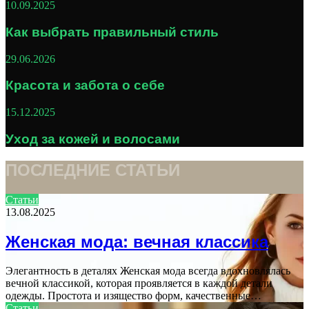
10.09.2025
Как выбрать правильный стиль
29.06.2026
Красота и забота о себе
15.12.2025
Уход за кожей и волосами
ПОСЛЕДНИЕ СТАТЬИ
Статьи
13.08.2025
Женская мода: вечная классика
Элегантность в деталях Женская мода всегда вдохновлялась
вечной классикой, которая проявляется в каждой детали
одежды. Простота и изящество форм, качественные…
Статьи